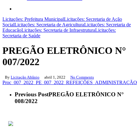
search
Licitações: Prefeitura Municipal
Licitações: Secretaria de Ação
Social
Licitações: Secretaria de Agricultura
Licitações: Secretaria de
Educação
Licitações: Secretaria de Infraestrutura
Licitações:
Secretaria de Saúde
PREGÃO ELETRÔNICO N°
007/2022
By
Licitação Afrânio
abril 1, 2022
No Comments
Proc_007_2022_PE_007_2022_REFEIÇÕES_ADMINISTRAÇÃO.
Previous Post
PREGÃO ELETRÔNICO N°
008/2022
ACESSO À INFORMAÇÃO
PORTAL DA TRANSPARÊNCIA