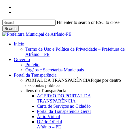
Skip
facebook
to
instagram
main
content
Hit enter to search or ESC to close
Search
Close
Search
search
Menu
Início
Termo de Uso e Política de Privacidade – Prefeitura de
Afrânio – PE
Governo
Prefeito
Órgãos e Secretarias Municipais
Portal da Transparência
PORTAL DA TRANSPARÊNCIA
Fique por dentro
das contas públicas!
Itens do Transparência
ACERVO DO PORTAL DA
TRANSPARÊNCIA
Carta de Serviços ao Cidadão
Portal da Transparência Geral
Átrio Virtual
Diário Oficial
Afrânio – PE