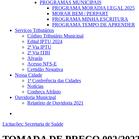
PROGRAMAS MUNICIPAIS
PROGRAMA MORADIA LEGAL 2025
MORAR BEM / PERPART
PROGRAMA MINHA ESCRITURA
PROGRAMA TEMPO DE APRENDER
Serviços Tributários
Código Tributário Municipal
Edital IPTU 2024
2ª Via IPTU
2ª Via ITBI
Alvarás
Acesso NFS-E
Certidão Negativa
Nossa Cidade
1ª Conferência das Cidades
Notícias
Conheça Afrânio
Ouvidoria Municipal
Relatório de Ouvidoria 2021
search
Licitações: Secretaria de Saúde