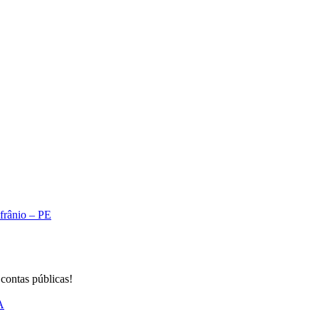
Afrânio – PE
 contas públicas!
A