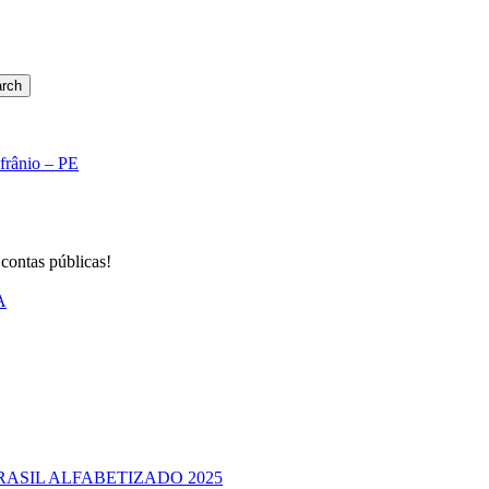
rch
Afrânio – PE
 contas públicas!
A
RASIL ALFABETIZADO 2025