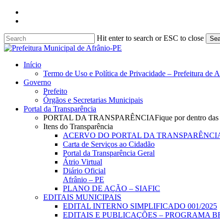
Skip
facebook
to
instagram
main
content
Hit enter to search or ESC to close
Sea
Close
Search
search
Menu
Início
Termo de Uso e Política de Privacidade – Prefeitura de 
Governo
Prefeito
Órgãos e Secretarias Municipais
Portal da Transparência
PORTAL DA TRANSPARÊNCIA
Fique por dentro das
Itens do Transparência
ACERVO DO PORTAL DA TRANSPARÊNCI
Carta de Serviços ao Cidadão
Portal da Transparência Geral
Átrio Virtual
Diário Oficial
Afrânio – PE
PLANO DE AÇÃO – SIAFIC
EDITAIS MUNICIPAIS
EDITAL INTERNO SIMPLIFICADO 001/2025
EDITAIS E PUBLICAÇÕES – PROGRAMA B