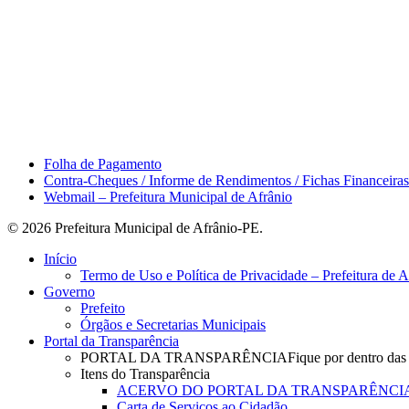
Área do Servidor
Folha de Pagamento
Contra-Cheques / Informe de Rendimentos / Fichas Financeiras
Webmail – Prefeitura Municipal de Afrânio
© 2026 Prefeitura Municipal de Afrânio-PE.
Close
Início
Menu
Termo de Uso e Política de Privacidade – Prefeitura de 
Governo
Prefeito
Órgãos e Secretarias Municipais
Portal da Transparência
PORTAL DA TRANSPARÊNCIA
Fique por dentro das
Itens do Transparência
ACERVO DO PORTAL DA TRANSPARÊNCI
Carta de Serviços ao Cidadão