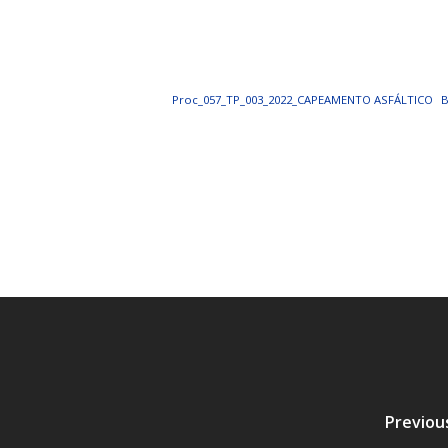
PORTAL DA
TRANSPARÊNCIA
Proc_057_TP_003_2022_CAPEAMENTO ASFÁLTICO
B
FIQUE POR DENTRO DAS CONTAS PÚBLICAS!
Previou