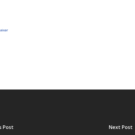
AL
PORTAL DA TRANSPARÊNCIA GERAL
ÁTRIO VIRTUAL
aixar
DIÁRIO OFICIAL
AFRÂNIO – PE
PLANO DE AÇÃO – SIAFIC
s Post
Next Post