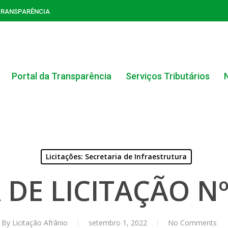
TRANSPARÊNCIA
Portal da Transparência
Serviços Tributários
Licitações: Secretaria de Infraestrutura
ACERVO DO PORTAL DA TRANSPARÊNCIA
 DE LICITAÇÃO Nº
CARTA DE SERVIÇOS AO CIDADÃO
PORTAL DA TRANSPARÊNCIA GERAL
By
Licitação Afrânio
setembro 1, 2022
No Comments