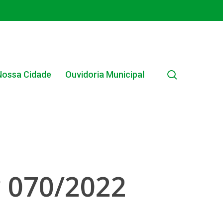
search
Nossa Cidade
Ouvidoria Municipal
EDITAIS MUNICIPAIS
 070/2022
EDITAL INTERNO SIMPLIFICADO 001/2025
EDITAIS E PUBLICAÇÕES – PROGRAMA BRASIL
ALFABETIZADO 2025