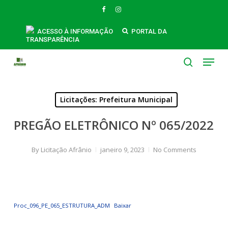
Skip
FACEBOOK
INSTAGRAM
to
main
ACESSO À INFORMAÇÃO
PORTAL DA
TRANSPARÊNCIA
content
Menu
search
Licitações: Prefeitura Municipal
PREGÃO ELETRÔNICO Nº 065/2022
By
Licitação Afrânio
janeiro 9, 2023
No Comments
Proc_096_PE_065_ESTRUTURA_ADM
Baixar