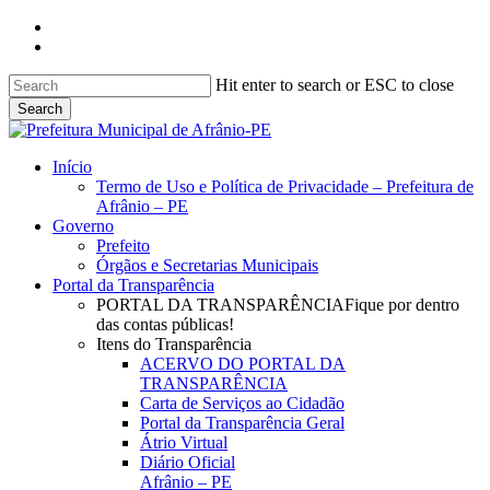
Skip
facebook
to
instagram
main
content
Hit enter to search or ESC to close
Search
Close
Search
search
Menu
Início
Termo de Uso e Política de Privacidade – Prefeitura de
Afrânio – PE
Governo
Prefeito
Órgãos e Secretarias Municipais
Portal da Transparência
PORTAL DA TRANSPARÊNCIA
Fique por dentro
das contas públicas!
Itens do Transparência
ACERVO DO PORTAL DA
TRANSPARÊNCIA
Carta de Serviços ao Cidadão
Portal da Transparência Geral
Átrio Virtual
Diário Oficial
Afrânio – PE