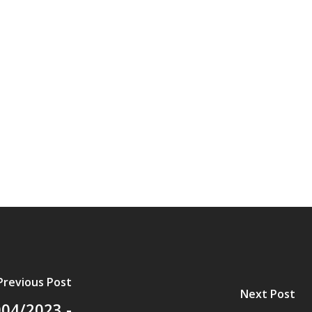
AL
PORTAL DA TRANSPARÊNCIA GERAL
ÁTRIO VIRTUAL
DIÁRIO OFICIAL
AFRÂNIO – PE
PLANO DE AÇÃO – SIAFIC
Previous Post
Next Post
04/2023 -