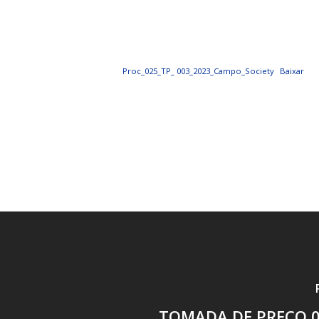
PORTAL DA
TRANSPARÊNCIA
Proc_025_TP_ 003_2023_Campo_Society
Baixar
FIQUE POR DENTRO DAS CONTAS PÚBLICAS!
TOMADA DE PREÇO 0