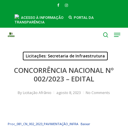
Skip
FACEBOOK
INSTAGRAM
to
main
ACESSO À INFORMAÇÃO
PORTAL DA
TRANSPARÊNCIA
content
Menu
search
Licitações: Secretaria de Infraestrutura
CONCORRÊNCIA NACIONAL Nº
002/2023 – EDITAL
By
Licitação Afrânio
agosto 8, 2023
No Comments
Proc_081_CN_002_2023_PAVIMENTAÇÃO_INFRA
Baixar