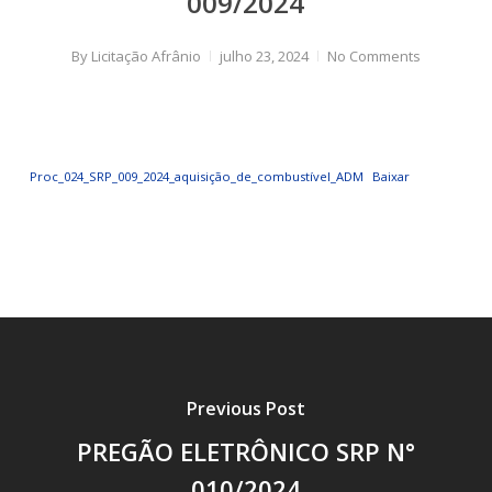
009/2024
By
Licitação Afrânio
julho 23, 2024
No Comments
Proc_024_SRP_009_2024_aquisição_de_combustível_ADM
Baixar
Previous Post
PREGÃO ELETRÔNICO SRP N°
010/2024