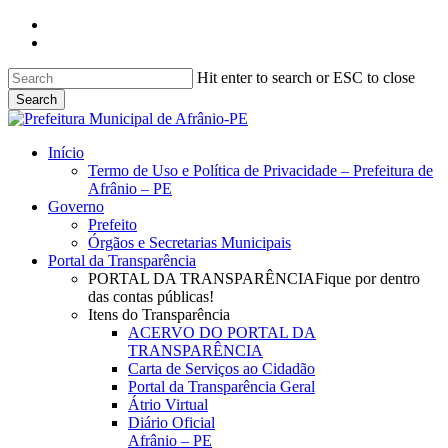
Skip
facebook
to
instagram
main
content
Hit enter to search or ESC to close
Search
Close
Search
search
Menu
Início
Termo de Uso e Política de Privacidade – Prefeitura de
Afrânio – PE
Governo
Prefeito
Órgãos e Secretarias Municipais
Portal da Transparência
PORTAL DA TRANSPARÊNCIA
Fique por dentro
das contas públicas!
Itens do Transparência
ACERVO DO PORTAL DA
TRANSPARÊNCIA
Carta de Serviços ao Cidadão
Portal da Transparência Geral
Átrio Virtual
Diário Oficial
Afrânio – PE