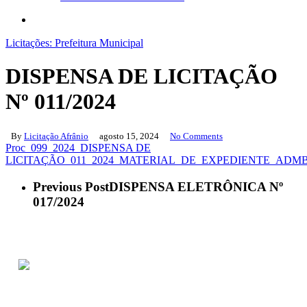
search
Licitações: Prefeitura Municipal
DISPENSA DE LICITAÇÃO
Nº 011/2024
By
Licitação Afrânio
agosto 15, 2024
No Comments
Proc_099_2024_DISPENSA DE
LICITAÇÃO_011_2024_MATERIAL_DE_EXPEDIENTE_ADM
B
Previous Post
DISPENSA ELETRÔNICA Nº
017/2024
ACESSO À INFORMAÇÃO
PORTAL DA TRANSPARÊNCIA