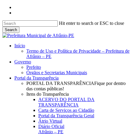
Skip
facebook
to
instagram
main
content
Hit enter to search or ESC to close
Search
Close
Search
search
Menu
Início
Termo de Uso e Política de Privacidade – Prefeitura de
Afrânio – PE
Governo
Prefeito
Órgãos e Secretarias Municipais
Portal da Transparência
PORTAL DA TRANSPARÊNCIA
Fique por dentro
das contas públicas!
Itens do Transparência
ACERVO DO PORTAL DA
TRANSPARÊNCIA
Carta de Serviços ao Cidadão
Portal da Transparência Geral
Átrio Virtual
Diário Oficial
Afrânio – PE