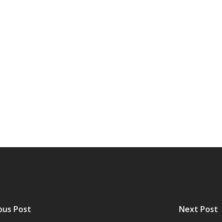
AL
PORTAL DA TRANSPARÊNCIA GERAL
ÁTRIO VIRTUAL
DIÁRIO OFICIAL
AFRÂNIO – PE
PLANO DE AÇÃO – SIAFIC
ous Post
Next Post