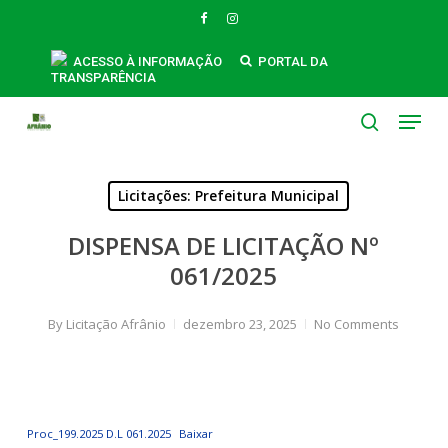
Skip
FACEBOOK
INSTAGRAM
to
main
ACESSO À INFORMAÇÃO
PORTAL DA
TRANSPARÊNCIA
content
Menu
search
Licitações: Prefeitura Municipal
DISPENSA DE LICITAÇÃO Nº
061/2025
By
Licitação Afrânio
dezembro 23, 2025
No Comments
Proc_199.2025 D.L 061.2025
Baixar