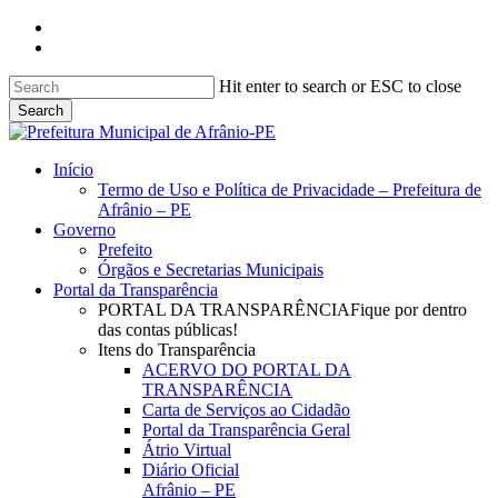
Skip
facebook
to
instagram
main
content
Hit enter to search or ESC to close
Search
Close
Search
search
Menu
Início
Termo de Uso e Política de Privacidade – Prefeitura de
Afrânio – PE
Governo
Prefeito
Órgãos e Secretarias Municipais
Portal da Transparência
PORTAL DA TRANSPARÊNCIA
Fique por dentro
das contas públicas!
Itens do Transparência
ACERVO DO PORTAL DA
TRANSPARÊNCIA
Carta de Serviços ao Cidadão
Portal da Transparência Geral
Átrio Virtual
Diário Oficial
Afrânio – PE