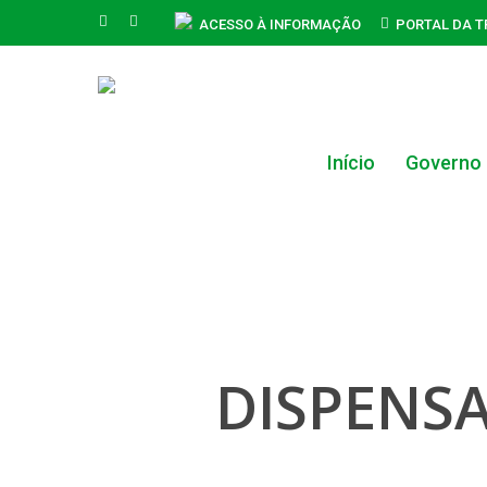
Skip
FACEBOOK
INSTAGRAM
ACESSO À INFORMAÇÃO
PORTAL DA 
to
main
content
Início
Governo
Hit enter to search or ESC to close
DISPENSA