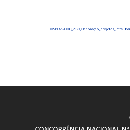
PORTAL DA
TRANSPARÊNCIA
DISPENSA 003_2023_Elaboração_projetos_infra
Ba
FIQUE POR DENTRO DAS CONTAS PÚBLICAS!
CONCORRÊNCIA NACIONAL Nº 