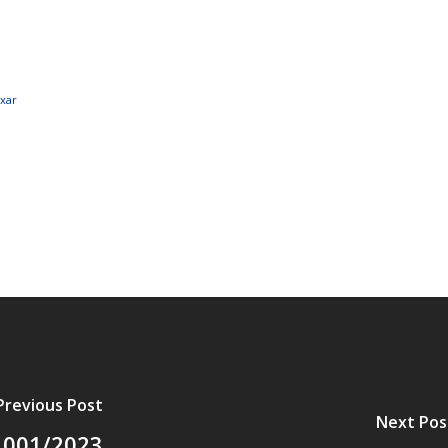
AL
PORTAL DA TRANSPARÊNCIA GERAL
ÁTRIO VIRTUAL
ixar
DIÁRIO OFICIAL
AFRÂNIO – PE
PLANO DE AÇÃO – SIAFIC
Previous Post
Next Pos
001/2023