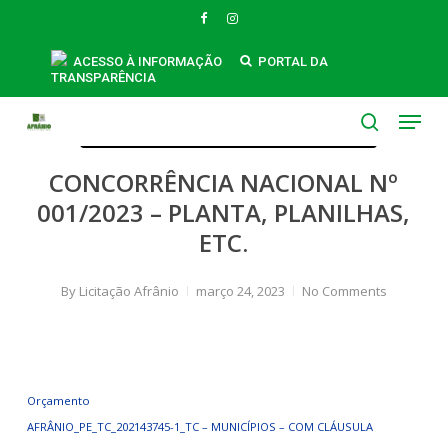
Skip
FACEBOOK
INSTAGRAM
to
main
ACESSO À INFORMAÇÃO
PORTAL DA
TRANSPARÊNCIA
content
Licitações: Secretaria de Educação
Menu
Licitações: Secretaria de Infraestrutura
search
CONCORRÊNCIA NACIONAL Nº
001/2023 – PLANTA, PLANILHAS,
ETC.
By
Licitação Afrânio
março 24, 2023
No Comments
Orçamento
AFRÂNIO_PE_TC_202143745-1_TC – MUNICÍPIOS – COM CLÁUSULA