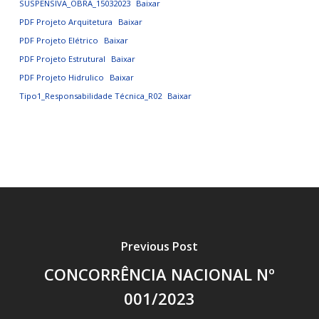
SUSPENSIVA_OBRA_15032023
Baixar
PDF Projeto Arquitetura
Baixar
PDF Projeto Elétrico
Baixar
PDF Projeto Estrutural
Baixar
PDF Projeto Hidrulico
Baixar
Tipo1_Responsabilidade Técnica_R02
Baixar
Previous Post
CONCORRÊNCIA NACIONAL Nº
001/2023